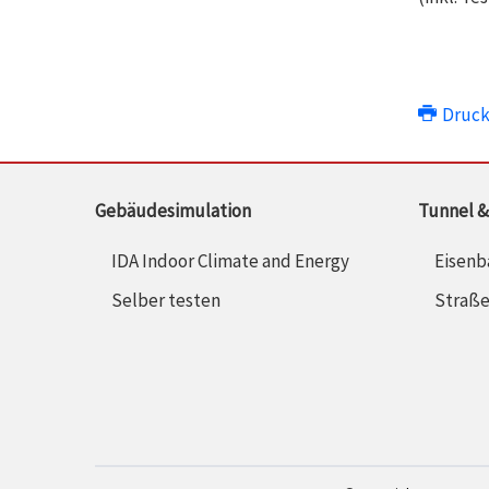
Druc
Gebäudesimulation
Tunnel &
IDA Indoor Climate and Energy
Eisenb
Selber testen
Straß