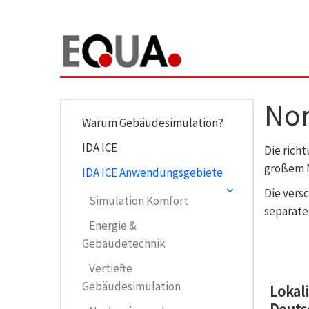
Nor
Warum Gebäudesimulation?
IDA ICE
Die rich
großem 
IDA ICE Anwendungsgebiete
Die vers
Simulation Komfort
separate
Energie &
Gebäudetechnik
Vertiefte
Gebäudesimulation
Lokal