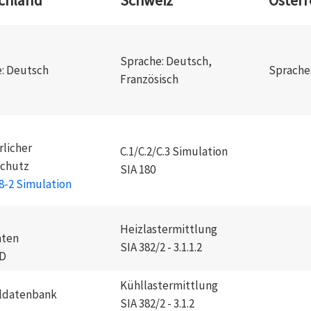
chland
Schweiz
Österr
Sprache: Deutsch,
: Deutsch
Sprache
Französisch
licher
C.1/C.2/C.3 Simulation
chutz
SIA 180
8-2 Simulation
Heizlastermittlung
aten
SIA 382/2 - 3.1.1.2
D
Kühllastermittlung
aldatenbank
SIA 382/2 - 3.1.2