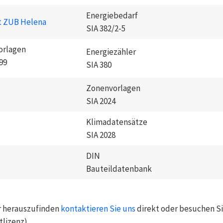
Energiebedarf
t ZUB Helena
SIA 382/2-5
orlagen
Energiezähler
99
SIA 380
Zonenvorlagen
SIA 2024
Klimadatensätze
SIA 2028
DIN
Bauteildatenbank
 herauszufinden
kontaktieren Sie uns
direkt oder besuchen S
stlizenz).