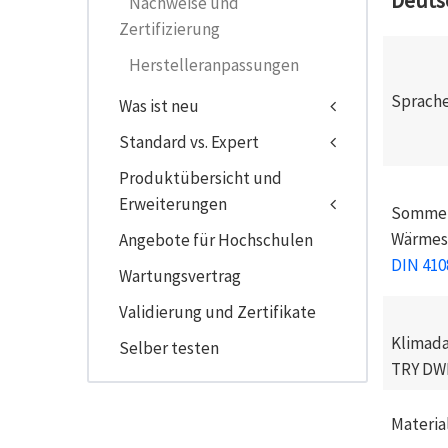
Deuts
Nachweise und
Zertifizierung
Herstelleranpassungen
Sprache
Was ist neu
Standard vs. Expert
Produktübersicht und
Erweiterungen
Sommer
Wärmes
Angebote für Hochschulen
DIN 410
Wartungsvertrag
Validierung und Zertifikate
Klimad
Selber testen
TRY DW
Materi