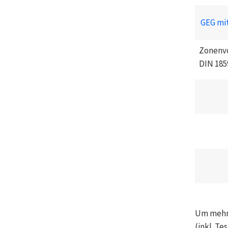
GEG mi
Zonenv
DIN 185
Um mehr
(inkl. Te