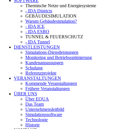
SOFTWARE
Thermische Netze und Energiesysteme
- IDA Districts
GEBÄUDESIMULATION
Warum Gebäudesimulation?
- IDA ICE
- IDA ESBO
TUNNEL & FEUERSCHUTZ
- IDA Tunnel
DIENSTLEISTUNGEN
Simulations-Dienstleistungen
Monitoring und Betriebsoptimierung
Kundenanpassungen
Schulung
Referenzprojekte
VERANSTALTUNGEN
Kommende Veranstaltungen
Frühere Veranstaltungen
ÜBER UNS
Über EQUA
Das Team
Unternehmensleitbild
Simulationssoftware
Technologie
Historie