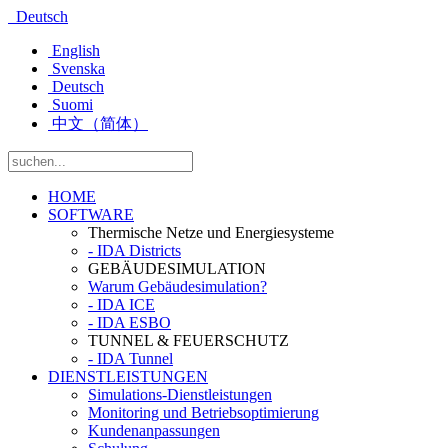
Deutsch
English
Svenska
Deutsch
Suomi
中文（简体）
HOME
SOFTWARE
Thermische Netze und Energiesysteme
- IDA Districts
GEBÄUDESIMULATION
Warum Gebäudesimulation?
- IDA ICE
- IDA ESBO
TUNNEL & FEUERSCHUTZ
- IDA Tunnel
DIENSTLEISTUNGEN
Simulations-Dienstleistungen
Monitoring und Betriebsoptimierung
Kundenanpassungen