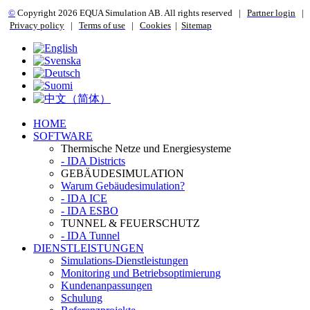
©
Copyright 2
026 EQUA Simulation AB. All rights reserved
|
Partner login
|
Privacy policy
|
Terms of use
|
Cookies
|
Sitemap
HOME
SOFTWARE
Thermische Netze und Energiesysteme
- IDA Districts
GEBÄUDESIMULATION
Warum Gebäudesimulation?
- IDA ICE
- IDA ESBO
TUNNEL & FEUERSCHUTZ
- IDA Tunnel
DIENSTLEISTUNGEN
Simulations-Dienstleistungen
Monitoring und Betriebsoptimierung
Kundenanpassungen
Schulung