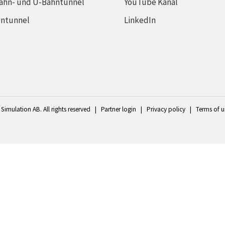
ahn- und U-Bahntunnel
YouTube Kanal
entunnel
LinkedIn
Simulation AB. All rights reserved
|
Partner login
|
Privacy policy
|
Terms of u