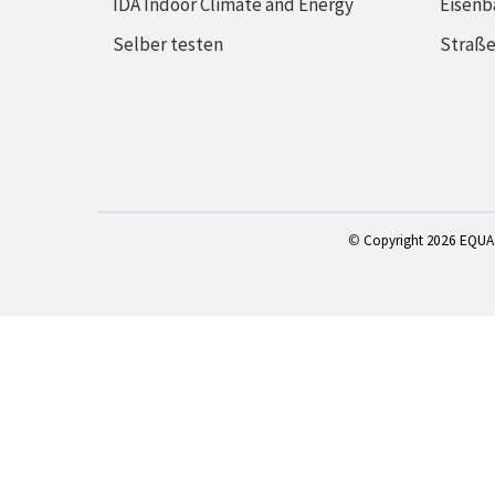
IDA Indoor Climate and Energy
Eisenb
Selber testen
Straß
©
Copyright 2
026 EQUA 