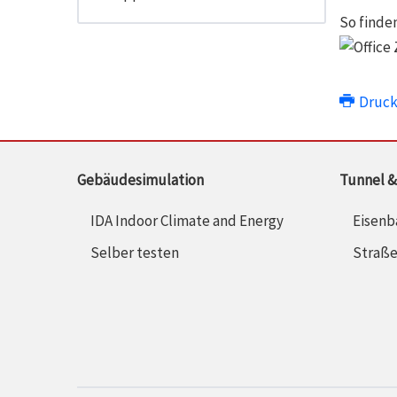
So finde
Druc
Gebäudesimulation
Tunnel &
IDA Indoor Climate and Energy
Eisenb
Selber testen
Straß