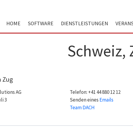
HOME
SOFTWARE
DIENSTLEISTUNGEN
VERAN
Schweiz, 
n Zug
lutions AG
Telefon: +41 44 880 12 12
i 3
Senden eines
Emails
g
Team DACH