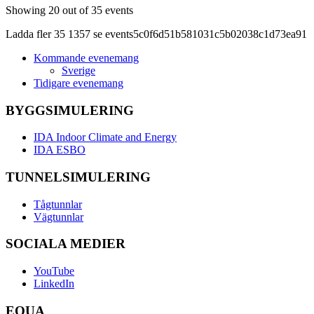
Showing
20
out of 35 events
Ladda fler
35
1357
se
events5c0f6d51b581031c5b02038c1d73ea91
Kommande evenemang
Sverige
Tidigare evenemang
BYGGSIMULERING
IDA Indoor Climate and Energy
IDA ESBO
TUNNELSIMULERING
Tågtunnlar
Vägtunnlar
SOCIALA MEDIER
YouTube
LinkedIn
EQUA