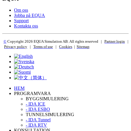
Om oss
Jobba på EQUA
Support
Kontakta oss
©
Copyright 2
026 EQUA Simulation AB. All rights reserved
|
Partner login
|
Privacy policy
|
Terms of use
|
Cookies
|
Sitemap
HEM
PROGRAMVARA
BYGGSIMULERING
- IDA ICE
- IDA ESBO
TUNNELSIMULERING
- IDA Tunnel
- IDA RTV
KONSULTATION