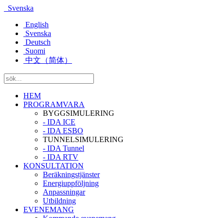
Svenska
English
Svenska
Deutsch
Suomi
中文（简体）
HEM
PROGRAMVARA
BYGGSIMULERING
- IDA ICE
- IDA ESBO
TUNNELSIMULERING
- IDA Tunnel
- IDA RTV
KONSULTATION
Beräkningstjänster
Energiuppföljning
Anpassningar
Utbildning
EVENEMANG