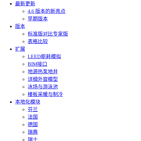
最新更新
4.6 版本的新亮点
早期版本
版本
标准版对比专家版
表格比较
扩展
LEED能耗模拟
BIM接口
地源热泵地井
详细外窗模型
冰场与游泳池
楼板采暖与制冷
本地化模块
芬兰
法国
德国
瑞典
瑞士