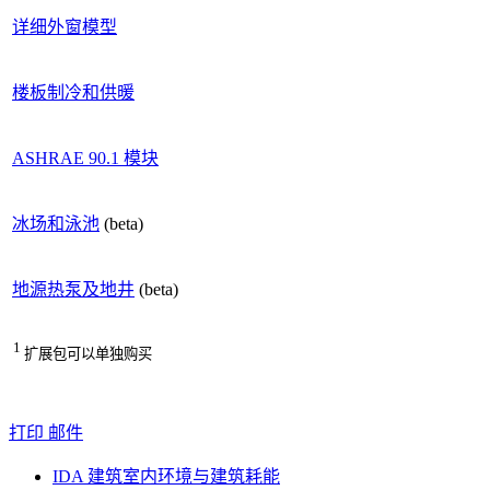
详细外窗模型
楼板制冷和供暖
ASHRAE 90.1 模块
冰场和泳池
(beta)
地源热泵及地井
(beta)
1
扩展包可以单独购买
打印
邮件
IDA 建筑室内环境与建筑耗能