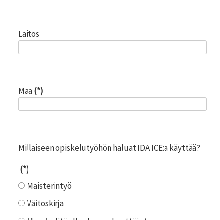
Laitos
Maa
(*)
Millaiseen opiskelutyöhön haluat IDA ICE:a käyttää?
(*)
Maisterintyö
Väitöskirja