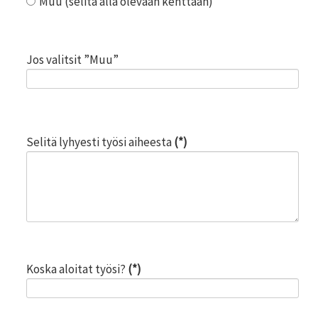
Muu (selitä alla olevaan kenttään)
Jos valitsit ”Muu”
Selitä lyhyesti työsi aiheesta
(*)
Koska aloitat työsi?
(*)