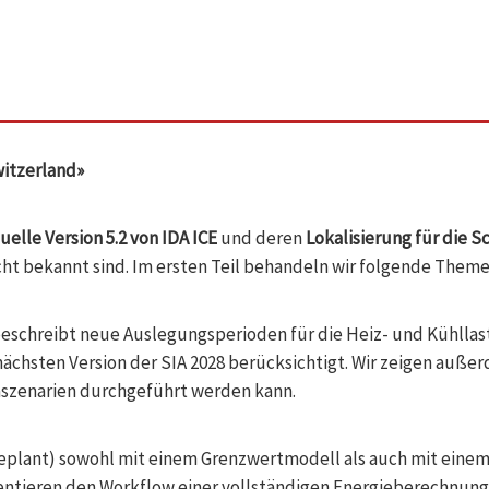
witzerland»
uelle Version 5.2 von IDA ICE
und deren
Lokalisierung für die S
cht bekannt sind. Im ersten Teil behandeln wir folgende Theme
) beschreibt neue Auslegungsperioden für die Heiz- und Kühlla
 nächsten Version der SIA 2028 berücksichtigt. Wir zeigen auß
imaszenarien durchgeführt werden kann.
plant) sowohl mit einem Grenzwertmodell als auch mit einem Z
sentieren den Workflow einer vollständigen Energieberechnun