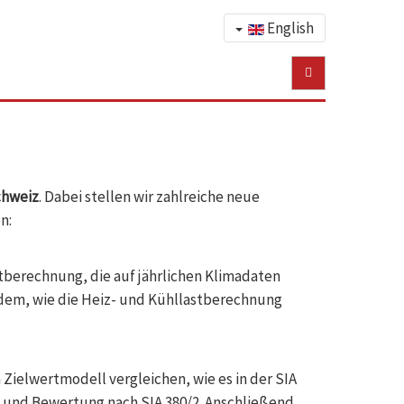
English
chweiz
. Dabei stellen wir zahlreiche neue
n:
stberechnung, die auf jährlichen Klimadaten
erdem, wie die Heiz- und Kühllastberechnung
ielwertmodell vergleichen, wie es in der SIA
g und Bewertung nach SIA 380/2. Anschließend